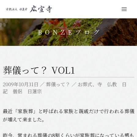
Mai
コ
Men
ン
BONZEブログ
テ
ン
ツ
へ
葬儀って？ VOL1
ス
キ
2009年10月31日
／
葬儀って？
／
お葬式
、
寺 仏教 日
ッ
記 僧侶 日蓮宗
プ
最近「家族葬」と呼ばれる家族と親戚だけで行われる葬儀
が増えて来ました。
昨今、営まれる葬儀の8割くらいが家族葬になっている感も