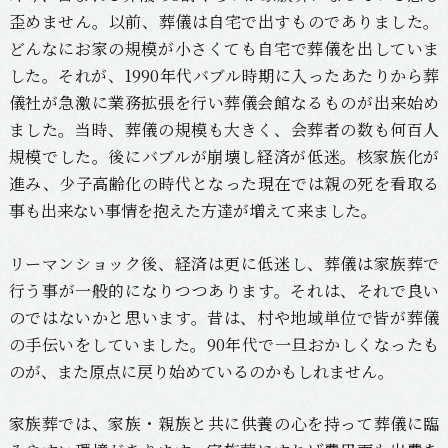
歪めません。以前、葬儀は自宅で出すものでありました。
どんなにお家の規模が小さくても自宅で葬儀を出していま
した。それが、1990年代バブル時期に入ったあたりから葬
儀社が急激に業務拡張を行い葬儀会館なるものが出来始め
ました。当時、葬儀の規模も大きく、会葬者の数も何百人
規模でした。後にバブルが崩壊し経済が低迷。核家族化が
進み、少子高齢化の時代となった現在では親の死を看取る
事も出来ない事情を抱えた方達が増えて来ました。
リーマンショック後、経済は更に低迷し、葬儀は家族葬で
行う事が一般的になりつつあります。それは、それで良い
のではないかと思います。昔は、村や地域単位で皆が葬儀
の手伝いをしていました。90年代で一旦おかしくなったも
のが、また原点に戻り始めているのかもしれません。
家族葬では、家族・親族と共に供養の心を持って葬儀に臨