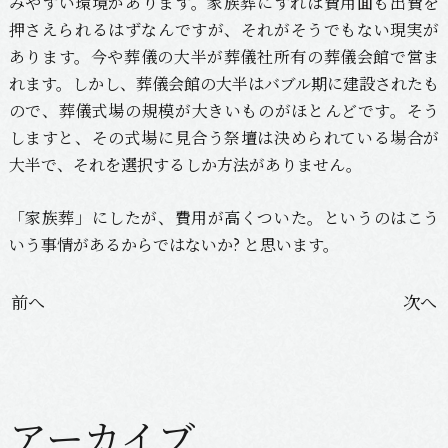
みやすい環境があります。家族葬にすれば費用面も出費を
押さえられるはずなんですが、それがそうでもない現実が
あります。今や葬儀の大半が葬儀社所有の葬儀会館で営ま
れます。しかし、葬儀会館の大半はバブル期に建設されたも
ので、葬儀式場の規模が大きいものがほとんどです。そう
しますと、その式場に見合う祭壇は決められている場合が
大半で、それを選択するしか方法がありません。
「家族葬」にしたが、費用が高くついた。というのはこう
いう事情があるからではないか? と思います。
投
前へ
次へ
稿
ナ
ビ
ゲ
アーカイブ
ー