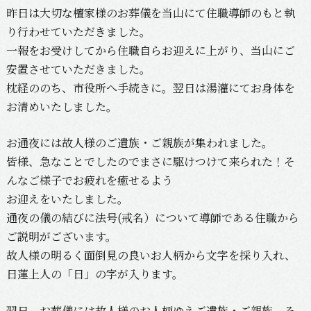
昨日は大切な檀家様のお葬儀を当山にて住職導師のもと執
り行わせていただきました。
一報をお受けしてから住職自らお迎えに上がり、当山にご
安置させていただきました。
枕経ののち、市役所へ手続きに。翌日は湯灌にてお身体を
お清めいたしました。
お通夜には故人様のご遺族・ご親族が集われました。
皆様、急なことでしたのでまさに駆けつけて来られた！そ
んなご様子でお疲れを癒せるよう
お迎えをいたしました。
通夜の儀の結びに法号(戒名）について導師である住職から
ご説明がございます。
故人様の明るく面倒見の良いお人柄から文字を採り入れ、
日蓮上人の「日」の字が入ります。
翌日、お葬儀には故人様のお人柄ゆえご遺族・ご親族、そ