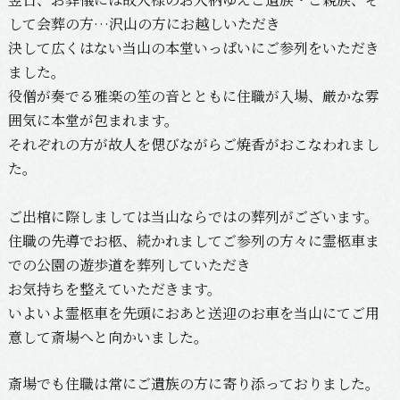
して会葬の方…沢山の方にお越しいただき
決して広くはない当山の本堂いっぱいにご参列をいただき
ました。
役僧が奏でる雅楽の笙の音とともに住職が入場、厳かな雰
囲気に本堂が包まれます。
それぞれの方が故人を偲びながらご焼香がおこなわれまし
た。
ご出棺に際しましては当山ならではの葬列がございます。
住職の先導でお柩、続かれましてご参列の方々に霊柩車ま
での公園の遊歩道を葬列していただき
お気持ちを整えていただきます。
いよいよ霊柩車を先頭におあと送迎のお車を当山にてご用
意して斎場へと向かいました。
斎場でも住職は常にご遺族の方に寄り添っておりました。