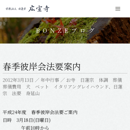
Mai
コ
Men
ン
BONZEブログ
テ
ン
ツ
へ
春季彼岸会法要案内
ス
キ
2012年3月13日
／
年中行事
／
お寺 日蓮宗 体調 葬儀
ッ
葬儀費用 犬 ベット イタリアングレイハウンド
、
日蓮
プ
宗 法要 身延山
平成24年度 春季彼岸会法要ご案内
日時 3月18日(日曜日)
午前10時から