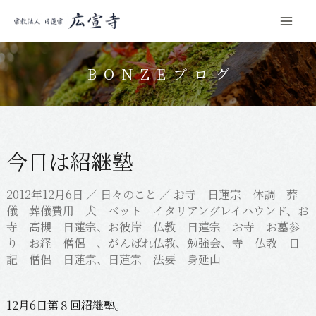
Mai
コ
Men
ン
BONZEブログ
テ
ン
ツ
へ
今日は紹継塾
ス
キ
2012年12月6日
／
日々のこと
／
お寺 日蓮宗 体調 葬
ッ
儀 葬儀費用 犬 ベット イタリアングレイハウンド
、
お
プ
寺 高槻 日蓮宗
、
お彼岸 仏教 日蓮宗 お寺 お墓参
り お経 僧侶
、
がんばれ仏教
、
勉強会
、
寺 仏教 日
記 僧侶 日蓮宗
、
日蓮宗 法要 身延山
12月6日第８回紹継塾。