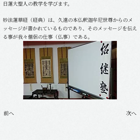
日蓮大聖人の教学を学びます。
妙法蓮華経（経典）は、久遠の本仏釈迦牟尼世尊からのメ
ッセージが書かれているものであり、そのメッセージを伝え
る事が我々僧侶の仕事（仏事）である。
投
前へ
次へ
稿
ナ
ビ