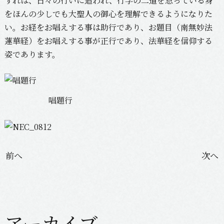
すれば、日々の行いに追われ、行学の二道を怠っている身
をほんの少しでも大聖人の御心を理解できるようになりた
い。お経をお唱えする事は助行であり、お題目（南無妙法
蓮華経）をお唱えする事が正行であり、法華経を信仰する
姿であります。
唱題行
投
前へ
次へ
稿
ナ
ビ
ゲ
アーカイブ
ー