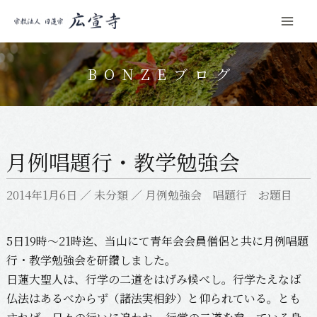
Mai
コ
Men
ン
BONZEブログ
テ
ン
ツ
へ
月例唱題行・教学勉強会
ス
キ
2014年1月6日
／
未分類
／
月例勉強会 唱題行 お題目
ッ
プ
5日19時～21時迄、当山にて青年会会員僧侶と共に月例唱題
行・教学勉強会を研鑽しました。
日蓮大聖人は、行学の二道をはげみ候べし。行学たえなば
仏法はあるべからず（諸法実相鈔）と仰られている。とも