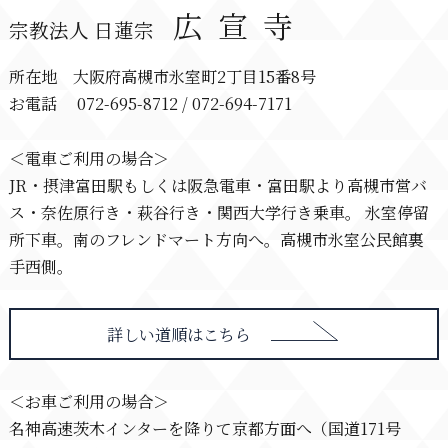
広宣寺
宗教法人 日蓮宗
所在地 大阪府高槻市氷室町2丁目15番8号
お電話 072-695-8712 / 072-694-7171
＜電車ご利用の場合＞
JR・摂津富田駅もしくは阪急電車・富田駅より高槻市営バ
ス・奈佐原行き・萩谷行き・関西大学行き乗車。 氷室停留
所下車。南のフレンドマート方向へ。高槻市氷室公民館裏
手西側。
詳しい道順はこちら
＜お車ご利用の場合＞
名神高速茨木インターを降りて京都方面へ（国道171号