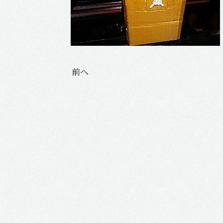
投
前へ
稿
ナ
ビ
ゲ
ー
シ
ョ
ン