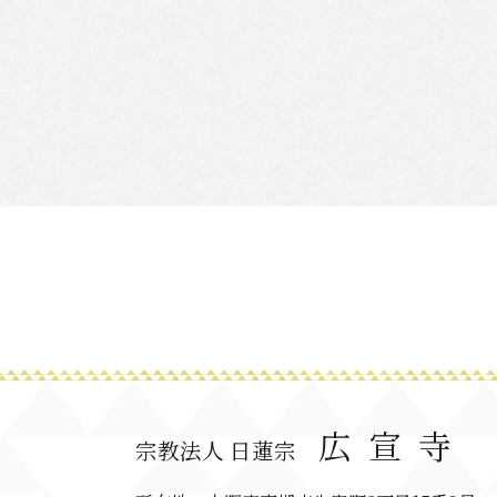
広宣寺
宗教法人 日蓮宗