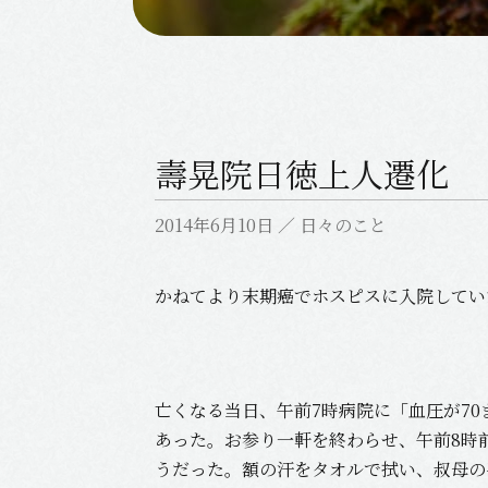
壽晃院日徳上人遷化
2014年6月10日
／
日々のこと
かねてより末期癌でホスピスに入院していた
亡くなる当日、午前7時病院に「血圧が7
あった。お参り一軒を終わらせ、午前8時
うだった。額の汗をタオルで拭い、叔母の