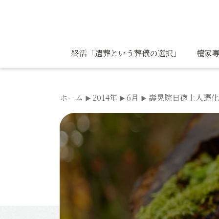
コ
ン
テ
ン
終活「遺葬という葬儀の選択」
檀家専
ツ
へ
ス
ホーム
2014年
6月
壽晃院日徳上人遷化
キ
ッ
プ