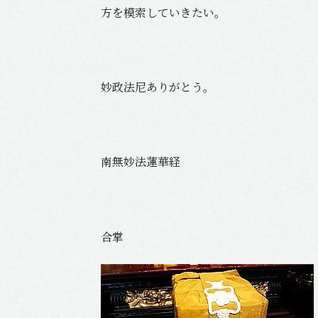
方を模索していきたい。
妙政法尼ありがとう。
南無妙法蓮華経
合掌