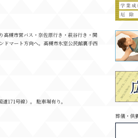
より高槻市営バス・奈佐原行き・萩谷行き・関
レンドマート方向へ。高槻市氷室公民館裏手西
道171号線）。 駐車場有り。
葬儀・供