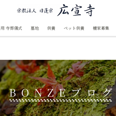
用 寺葬儀式
墓地
供養
ペット供養
檀家募集
BONZEブロ