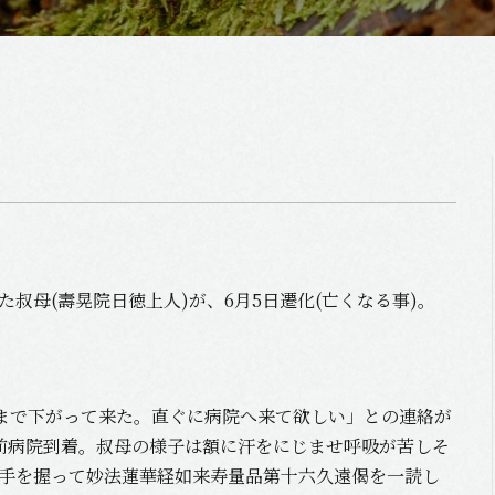
叔母(壽晃院日徳上人)が、6月5日遷化(亡くなる事)。
0まで下がって来た。直ぐに病院へ来て欲しい」との連絡が
前病院到着。叔母の様子は額に汗をにじませ呼吸が苦しそ
手を握って妙法蓮華経如来寿量品第十六久遠偈を一読し