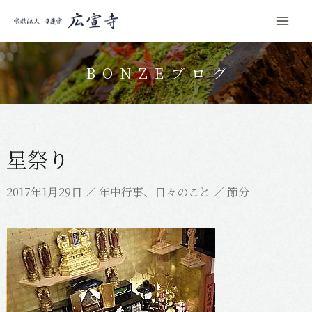
Mai
コ
Men
ン
BONZEブログ
テ
ン
ツ
へ
星祭り
ス
キ
2017年1月29日
／
年中行事
、
日々のこと
／
節分
ッ
プ