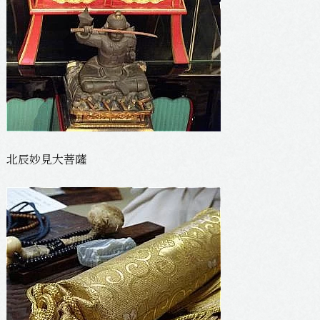
北辰妙見大菩薩