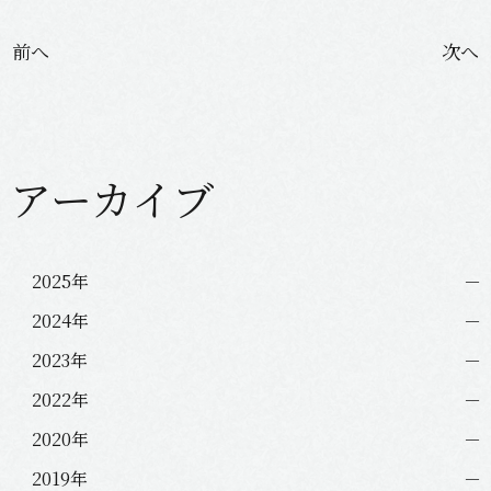
投
前へ
次へ
稿
ナ
ビ
ゲ
アーカイブ
ー
シ
ョ
ン
2025年
2024年
2023年
2022年
2020年
2019年