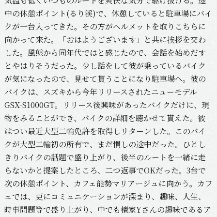
気温も低くいつものルートを爽快な気分で駆け抜ける。途
中の休憩ポイント(るり渓)で、休憩していると駐車場にバイ
クが一台入ってきた。その方がヘルメットを取りこちらに
向かって来た。「おはようございます」と共に挨拶を交わ
した。風態から同年代ではと感じたので、会話を始めだす
とやはりそうだった。少し話をして彼が乗っているバイク
が気になったので、見せて貰うことになり駐車場へ。彼の
バイクは、スズキから今年リリースされたニューモデル
GSX-S1000GT。リリース後興味があったバイクだけに、現
物をみることができ、バイクの詳細を聴かせて貰えた。彼
はつい最近大型二輪免許を取得しリターンした。このバイ
クが大型二輪初の所有で、まだ慣しの途中だった。ひとし
きりバイクの話題で盛り上がり、後半のルートを一緒に走
らないかと提案したところ、二つ返事でOKだった。3台で
次の休憩ポイント、カフェ能勢マリアージュに向かう。カフ
ェでは、更にコミュニケーションが深まり、趣味、人生、
時事問題等で盛り上がり、中でも檀家Yさんの趣味であるア