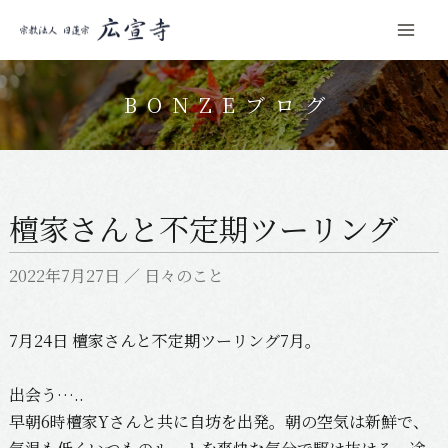
Mai
コ
Men
ン
BONZEブログ
テ
ン
ツ
へ
檀家さんと不定期ツーリング
ス
キ
2022年7月27日
／
日々のこと
ッ
プ
7月24日 檀家さんと不定期ツーリング7月。
出会う…..
早朝6時檀家Yさんと共に自坊を出発。朝の空気は新鮮で、