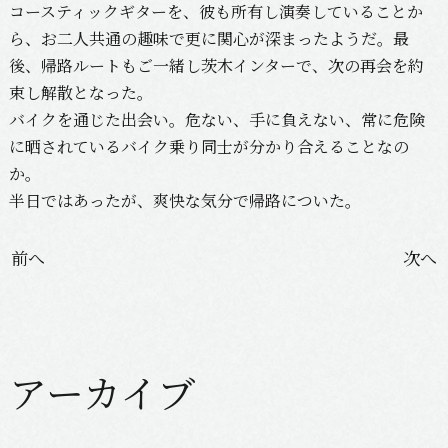
コースティックギターを、彼も所有し演奏していることか
ら、お二人共通の趣味で更に関心が深まったようだ。最
後、帰路ルートもご一緒し茨木インターで、次の再会を約
束し解散となった。
バイクを通じた出会い。危ない、手に負えない、常に危険
に晒されているバイク乗り同士が分かり合えることなの
か。
半日ではあったが、爽快な気分で帰路についた。
投
前へ
次へ
稿
ナ
ビ
ゲ
アーカイブ
ー
シ
ョ