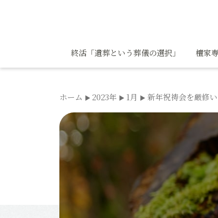
コ
ン
テ
ン
終活「遺葬という葬儀の選択」
檀家専
ツ
へ
ス
ホーム
2023年
1月
新年祝祷会を厳修い
キ
ッ
プ