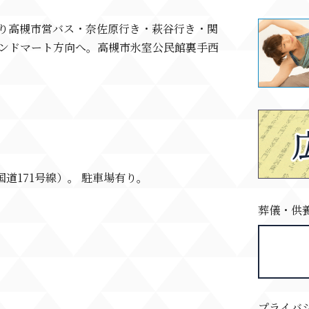
より高槻市営バス・奈佐原行き・萩谷行き・関
レンドマート方向へ。高槻市氷室公民館裏手西
道171号線）。 駐車場有り。
葬儀・供
プライバ