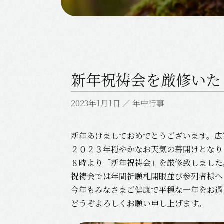
新年祝祷会を厳修いた
2023年1月1日
／
年中行事
新年あけましておめでとうございます。広
２０２３年穏やかなお天気の幕開けとなり
８時より「新年祝祷会」を厳修致しました
祝祷会では年間祈願札開眼並び参列者様へ
今年もみなさまご健康で平穏な一年をお過
どうぞよろしくお願い申し上げます。