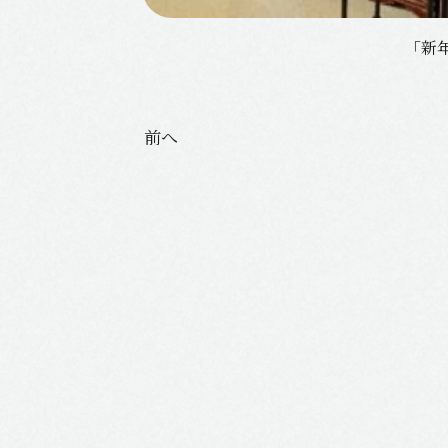
「新
投
前へ
稿
ナ
ビ
ゲ
ー
シ
ョ
ン