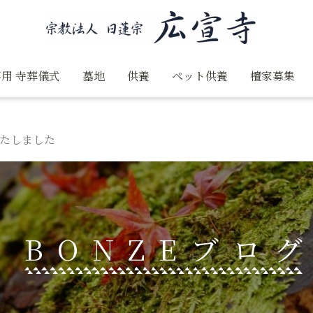
用 寺葬儀式
墓地
供養
ペット供養
檀家募集
たしました
BONZEブロ