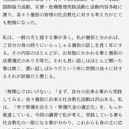
国際協力活動、災害・危機管理実践活動と活動内容多岐に
渡り、各々り僧侶の皆様の社会教化に対する考え方がとて
も勉強になった。
私は、一般の方と接する事が多く。私が僧侶と分かれば、
ご自分の身の回りにいらっしゃる僧侶の話しを良く耳にす
る。その内容のほとんどが、お布施にかかわる事と僧侶の
法要儀式のあり方等だ。それも良い話しはほとんど聞いた
事は無く、悪い話しばかりだという所に世間の我々に対す
るそれが評価だと感じる。
「無関心ではいけない」「まず、自分の出来る事から実践
してみる」我々僧侶に出来る社会教化活動は沢山ある。私
は、「寺で葬儀を出そう・葬儀代金の適正化」を、もっか
推進している。今回の講習で私が考え、実践している事も
社会教化の一部になる事が分かり、これからも身の丈に応