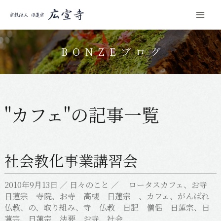
Mai
コ
Men
ン
BONZEブログ
テ
ン
ツ
へ
"カフェ"の記事一覧
ス
キ
ッ
社会教化事業講習会
プ
2010年9月13日
／
日々のこと
／
ロータスカフェ
、
お寺
日蓮宗 寺院
、
お寺 高槻 日蓮宗
、
カフェ
、
がんばれ
仏教
、
の
、
取り組み
、
寺 仏教 日記 僧侶 日蓮宗
、
日
蓮宗
、
日蓮宗 法要 お寺
、
社会