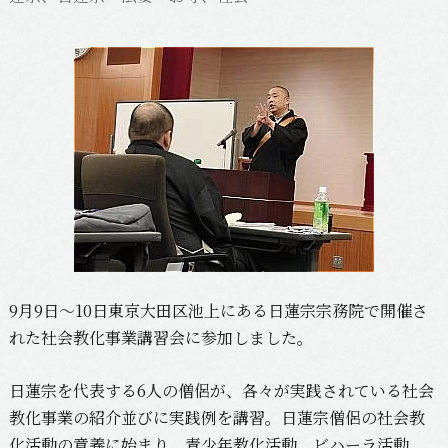
9月9日〜10日東京大田区池上にある日蓮宗宗務院で開催さ
れた社会教化事業講習会に参加しました。
日蓮宗を代表する6人の僧侶が、各々が実践されている社会
教化事業の紹介並びに実践例を講習。日蓮宗僧侶の社会教
化活動の意義に始まり、青少年教化活動、ビハーラ活動、