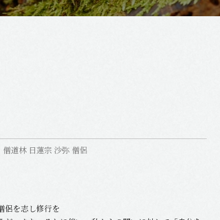
、
僧道林 日蓮宗 沙弥 僧侶
。
僧侶を志し修行を