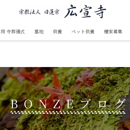
用 寺葬儀式
墓地
供養
ペット供養
檀家募集
BONZEブロ