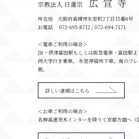
広宣寺
宗教法人 日蓮宗
所在地 大阪府高槻市氷室町2丁目15番8号
お電話 072-695-8712 / 072-694-7171
＜電車ご利用の場合＞
JR・摂津富田駅もしくは阪急電車・富田駅
西大学行き乗車。 氷室停留所下車。南のフ
側。
詳しい道順はこちら
＜お車ご利用の場合＞
名神高速茨木インターを降りて京都方面へ（国