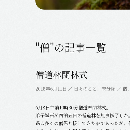
"僧"の記事一覧
僧道林閉林式
2018年6月11日
／
日々のこと
、
未分類
／
僧
6月8日午前10時30分僧道林閉林式。
弟子峯石が四泊五日の僧道林を無事修了した
過去多くの僧侶と接してきた彼であったが、