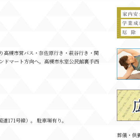
より高槻市営バス・奈佐原行き・萩谷行き・関
レンドマート方向へ。高槻市氷室公民館裏手西
道171号線）。 駐車場有り。
葬儀・供