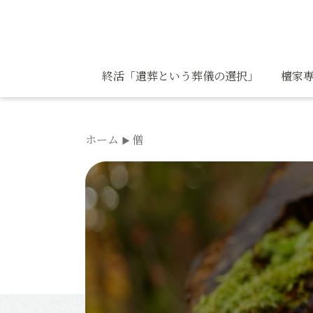
コ
ン
テ
ン
終活「遺葬という葬儀の選択」
檀家専
ツ
へ
ス
ホーム
僧
キ
ッ
プ