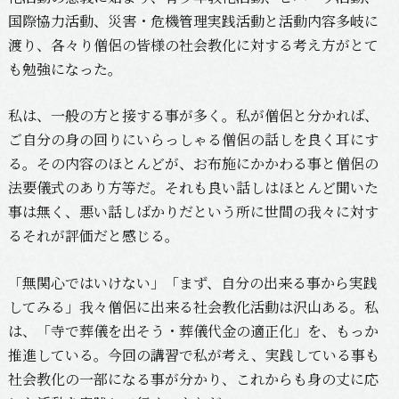
国際協力活動、災害・危機管理実践活動と活動内容多岐に
渡り、各々り僧侶の皆様の社会教化に対する考え方がとて
も勉強になった。
私は、一般の方と接する事が多く。私が僧侶と分かれば、
ご自分の身の回りにいらっしゃる僧侶の話しを良く耳にす
る。その内容のほとんどが、お布施にかかわる事と僧侶の
法要儀式のあり方等だ。それも良い話しはほとんど聞いた
事は無く、悪い話しばかりだという所に世間の我々に対す
るそれが評価だと感じる。
「無関心ではいけない」「まず、自分の出来る事から実践
してみる」我々僧侶に出来る社会教化活動は沢山ある。私
は、「寺で葬儀を出そう・葬儀代金の適正化」を、もっか
推進している。今回の講習で私が考え、実践している事も
社会教化の一部になる事が分かり、これからも身の丈に応