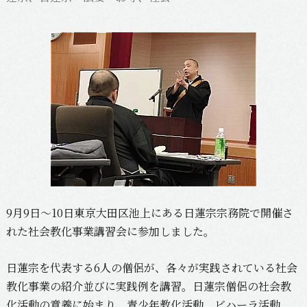
9月9日〜10日東京大田区池上にある日蓮宗宗務院で開催さ
れた社会教化事業講習会に参加しました。
日蓮宗を代表する6人の僧侶が、各々が実践されている社会
教化事業の紹介並びに実践例を講習。日蓮宗僧侶の社会教
化活動の意義に始まり、青少年教化活動、ビハーラ活動、