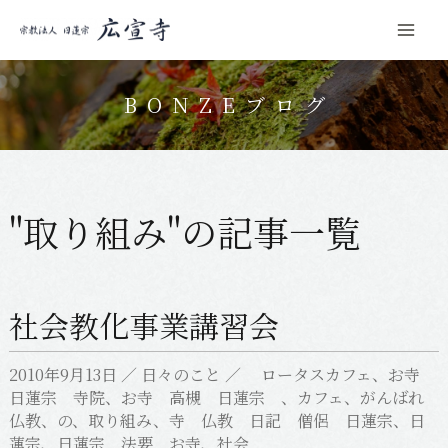
Mai
コ
Men
ン
BONZEブログ
テ
ン
ツ
へ
"取り組み"の記事一覧
ス
キ
ッ
社会教化事業講習会
プ
2010年9月13日
／
日々のこと
／
ロータスカフェ
、
お寺
日蓮宗 寺院
、
お寺 高槻 日蓮宗
、
カフェ
、
がんばれ
仏教
、
の
、
取り組み
、
寺 仏教 日記 僧侶 日蓮宗
、
日
蓮宗
、
日蓮宗 法要 お寺
、
社会