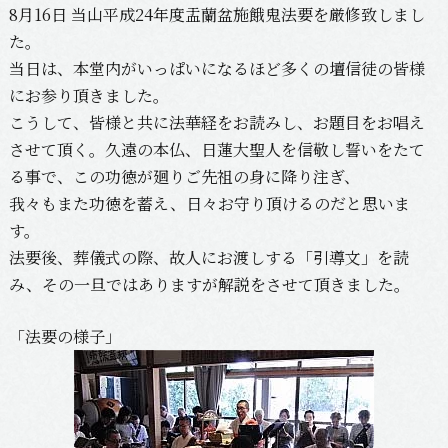
8月16日 当山平成24年度盂蘭盆施餓鬼法要を厳修致しまし
た。
当日は、本堂内がいっぱいになるほど多くの壇信徒の皆様
にお参り頂きました。
こうして、皆様と共に法華経をお読みし、お題目をお唱え
させて頂く。久遠の本仏、日蓮大聖人を信敬し誓いをたて
る事で、この功徳が廻りご先祖の身に降り注ぎ、
我々もまた功徳を蓄え、日々お守り頂けるのだと思いま
す。
法要後、葬儀式の際、故人にお渡しする「引導文」を読
み、その一旦ではありますが解説をさせて頂きました。
「法要の様子」