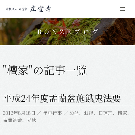
Mai
コ
Men
ン
BONZEブログ
テ
ン
ツ
へ
"檀家"の記事一覧
ス
キ
ッ
平成24年度盂蘭盆施餓鬼法要
プ
2012年8月18日
／
年中行事
／
お盆
、
お経
、
日蓮宗
、
檀家
、
盂蘭盆会
、
立秋