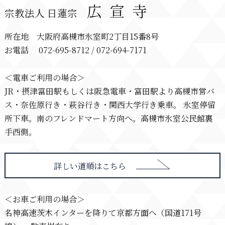
広宣寺
宗教法人 日蓮宗
所在地 大阪府高槻市氷室町2丁目15番8号
お電話 072-695-8712 / 072-694-7171
＜電車ご利用の場合＞
JR・摂津富田駅もしくは阪急電車・富田駅より高槻市営バ
ス・奈佐原行き・萩谷行き・関西大学行き乗車。 氷室停留
所下車。南のフレンドマート方向へ。高槻市氷室公民館裏
手西側。
詳しい道順はこちら
＜お車ご利用の場合＞
名神高速茨木インターを降りて京都方面へ（国道171号