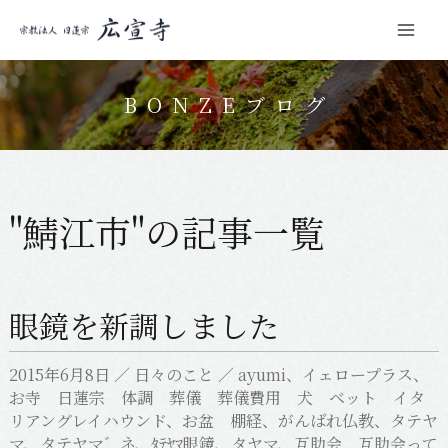
Mai
コ
Men
ン
BONZEブログ
テ
ン
ツ
へ
"鯖江市"の記事一覧
ス
キ
ッ
眼鏡を新調しました
プ
2015年6月8日
／
日々のこと
／
ayumi
、
イェロープラス
、
お寺 日蓮宗 体調 葬儀 葬儀費用 犬 ベット イタ
リアングレイハウンド
、
お盆 棚経
、
がんばれ仏教
、
タテヤ
マ
、
タテヤマ゛ネ
、
ﾀﾃﾔﾏ眼鏡
、
タヤマ
、
互助会 互助会って