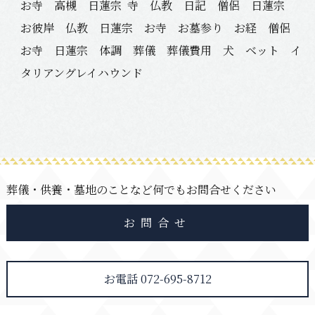
お寺 高槻 日蓮宗
寺 仏教 日記 僧侶 日蓮宗
お彼岸 仏教 日蓮宗 お寺 お墓参り お経 僧侶
お寺 日蓮宗 体調 葬儀 葬儀費用 犬 ベット イ
タリアングレイハウンド
葬儀・供養・墓地のことなど何でもお問合せください
お問合せ
お電話 072-695-8712