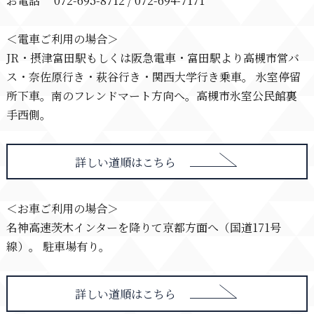
お電話 072-695-8712 / 072-694-7171
＜電車ご利用の場合＞
JR・摂津富田駅もしくは阪急電車・富田駅より高槻市営バ
ス・奈佐原行き・萩谷行き・関西大学行き乗車。 氷室停留
所下車。南のフレンドマート方向へ。高槻市氷室公民館裏
手西側。
詳しい道順はこちら
＜お車ご利用の場合＞
名神高速茨木インターを降りて京都方面へ（国道171号
線）。 駐車場有り。
詳しい道順はこちら