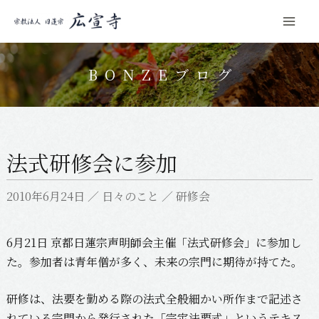
Mai
コ
Men
ン
BONZEブログ
テ
ン
ツ
へ
法式研修会に参加
ス
キ
2010年6月24日
／
日々のこと
／
研修会
ッ
プ
6月21日 京都日蓮宗声明師会主催「法式研修会」に参加し
た。参加者は青年僧が多く、未来の宗門に期待が持てた。
研修は、法要を勤める際の法式全般細かい所作まで記述さ
れている宗門から発行された「宗定法要式」というテキス