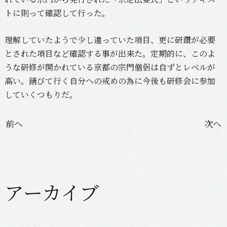
トに則って確認して行った。
理解していたようで少し違っていた項目、更に研鑽が必要
とされた項目など確認する事が出来た。定期的に、このよ
うな研修が開かれている京都の宗門僧侶は自ずとレベルが
高い。錆びて行く自分への戒めの為に今後も研修会に参加
していくつもりだ。
投
前へ
次へ
稿
ナ
ビ
ゲ
アーカイブ
ー
シ
ョ