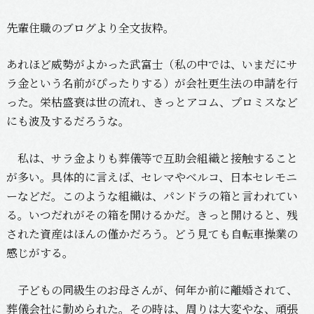
先輩住職のブログより全文抜粋。
あれほど威勢がよかった武富士（私の中では、いまだにサ
ラ金という名前がぴったりする）が会社更生法の申請を行
った。栄枯盛衰は世の流れ、きっとアコム、プロミスなど
にも波及するだろうな。
私は、サラ金よりも葬儀等で互助会組織と接触すること
が多い。具体的に言えば、セレマやベルコ、日本セレモニ
ーなどだ。このような組織は、パンドラの箱と言われてい
る。いつだれがその箱を開けるかだ。きっと開けると、残
された資産はほんの僅かだろう。どう見ても自転車操業の
感じがする。
子どもの同級生のお母さんが、何年か前に離婚されて、
葬儀会社に勤められた。その時は、周りは大変やな、頑張