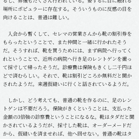
るし、葬儀もたくさん行われている。要するに目に触れる
場所にポピュラーに存在する。そういうものに反感の目を
向けることは、普通は難しい。
入会から暫くして、セレマの営業さんから靴の割引券を
もらったということで、また仲間と一緒に行かれたそう
だ。そうすれば、靴を買うためには、まず病院へ行ってく
れということで、近所の病院へ行き足のレントゲンを撮っ
て採寸して帰ったそうだ。診療費は保険もきくし二千円ほ
どで済むらしい。それで、靴は割引どころか無料だと聞か
されたようだ。来週仮縫いに行くと話されているようだ。
しかし、どう考えても、普通の靴を作るのに、足のレン
トゲンは不要だろう。保険がきくということは、支払った
金額の3倍強の診察費ということになるな。靴はタダだと聞
かされているようだが、採寸した靴は、オーダーメードだ
から、仮縫いを済ませれば、他へ回せない。普通の靴はタ