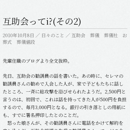
互助会ってi?(その2)
2010年10月8日
／
日々のこと
／
互助会 葬儀 葬儀社 お
葬式 葬儀値段
先輩住職のブログより全文抜粋。
先日、互助会の勧誘員の話を書いた。あの時に、セレマの
勧誘員さんの勧めで入会した人が、家で子どもたちに話し
たところ、一斉に総攻撃を浴びせられたようだ。2,500円と
言うのは、初回で、これは話を持ってきた人が500円を負担
するので、毎月3,000円となる。銀行の引き落としの用紙に
も、すでに署名押印したとのことだ。
怒った娘さんが、その勧誘員さんに電話をかけて解約を