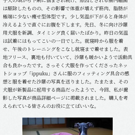
子犬の頃から下痢に悩まされ続け、原因とされる腸内細菌
は駆除したものの、その影響で体重が増えず筋肉、脂肪が
極端に少ない痩せ型体型です。少し気温が下がると身体が
冷えるようで直ぐにお腹を下します。先日、冬に向け沙羅
用犬服を新調、タイミング良く届いたばかり。昨日の気温
は試着にはもってこいの一日でした。就寝時から服を着
せ、午後のトレーニングをこなし就寝まで着せました。表
地フリース、裏地も付いていて、沙羅も暖かいようで活動具
合も良かったです。さっそく犬服を作ってくださったネッ
トショップ
「ippuku」
さんに服のフィッティング具合の感
想と服を着せた沙羅の写真を送りました。たまたま、その
犬服が新製品に起用する商品だったようで、今回、私が撮
影した写真が商品詳細ページに掲載されました。購入を考
えられている皆さんのお役に立てばいいな。