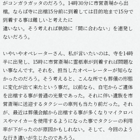
がコンガラガッタのだろう。14時30分に市営斎場から出
棺。ならば寺に出棺15分前に到着しては目的地まで15分で
到着する事は難しいと考えたに
違いない。そう考えれば執拗に「間に合わない」を連発し
ないだろう。
いやいやオペレーターさん、私が言いたいのは、寺を14時
半に出発し、15時に市営斎場に霊柩車が到着すれば問題な
い事なんです。それを、担当したオペーレーターが知らな
かったのだろう。そう考えると、こんな所でも葬儀の形態
に変化が出て来たという事だ。以前なら、自宅からご遺体
を出棺する事が普通の光景であった。それに伴い遺族を市
営斎場に送迎するタクシーの車列も当たり前だった。それ
が、最近は葬儀会館から出棺する事が多くなりマイクロバ
スやマイカーを使用するようになった事でタクシーの利用
率が下がったのが原因かもしれない。そして、今回のよう
な行き違いが生じたのであろう。