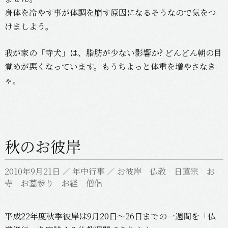
身体を冷やす事が体調を崩す原因になるそうなので気をつ
けましよう。
我が家の「寺犬」は、脂肪が少ない影響か? どんどん朝の目
覚めが悪くなっています。もうちよっと体重を増やさなき
ゃ。
秋のお彼岸
2010年9月21日
／
年中行事
／
お彼岸 仏教 日蓮宗 お
寺 お墓参り お経 僧侶
平成22年度秋季彼岸は9月20日〜26日までの一週間を「仏