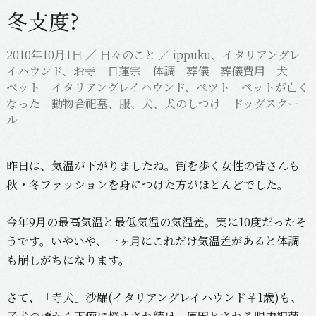
冬支度?
2010年10月1日
／
日々のこと
／
ippuku
、
イタリアングレ
イハウンド
、
お寺 日蓮宗 体調 葬儀 葬儀費用 犬
ベット イタリアングレイハウンド
、
ペツト ペットが亡く
なった 動物合祀墓
、
服
、
犬
、
犬のしつけ ドッグスクー
ル
昨日は、気温が下がりましたね。街を歩く女性の皆さんも
秋・冬ファッションを身につけた方がほとんどでした。
今年9月の最高気温と最低気温の気温差。実に10度だったそ
うです。いやいや、一ヶ月にこれだけ気温差があると体調
も崩しがちになります。
さて、「寺犬」沙羅(イタリアングレイハウンド♀1歳)も、