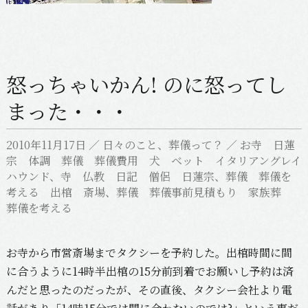
怒っちゃいかん! のに怒ってし
まった・・・
2010年11月17日
／
日々のこと
、
葬儀って？
／
お寺 日蓮
宗 体調 葬儀 葬儀費用 犬 ベット イタリアングレイ
ハウンド
、
寺 仏教 日記 僧侶 日蓮宗
、
葬儀 葬儀を
考える 出棺 斎場
、
葬儀 葬儀事前見積もり 家族葬
葬儀を考える
お寺から市営斎場までタクシーを予約した。出棺時間に間
に合うように14時半出棺の15分前到着でお願いし予約は済
んだと思ったのだったが、その直後、タクシー会社より電