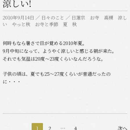
涼しい!
2010年9月14日
／
日々のこと
／
日蓮宗 お寺 高槻 涼し
い やっと秋 お寺と季節 夏 秋
何時もなら暑さで目が覚める2010年夏。
9月中旬になって、ようやく涼しいと感じる朝が来た。
それでも気温は20度〜23度くらいなんだろうな。
子供の頃は、夏でも25〜27度くらいが普通だったの
に・・・
投
1
2
…
4
次へ