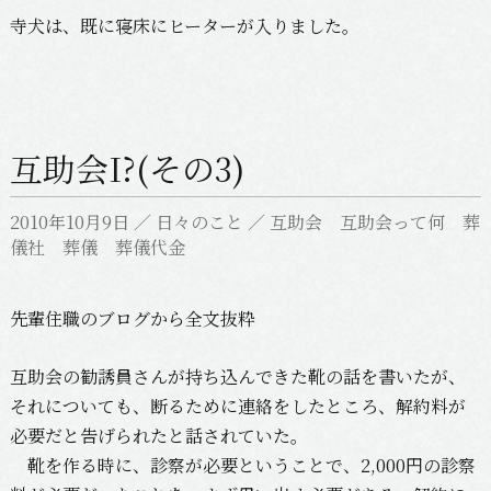
寺犬は、既に寝床にヒーターが入りました。
互助会I?(その3)
2010年10月9日
／
日々のこと
／
互助会 互助会って何 葬
儀社 葬儀 葬儀代金
先輩住職のブログから全文抜粋
互助会の勧誘員さんが持ち込んできた靴の話を書いたが、
それについても、断るために連絡をしたところ、解約料が
必要だと告げられたと話されていた。
靴を作る時に、診察が必要ということで、2,000円の診察