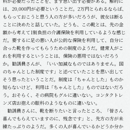
料が必要だったことを、まず思い出す必要がある。解約に
は、20,000円が必要ということだ。2万円とられるならば、
もらっておこうと思う人の方が多いだろうが、彼女は断る
ことに決めたと話していた。どうも、この靴とは、先の金
額から考えて1割負担の介護保険を利用しているような感じ
だ。要するに足の悪い人が公的な保険を利用して、自分に
合った靴を作ってもらうための制度のようだ。健常人がこ
れを利用するということは、保険の悪用ではないだろう
か。勧誘員さんが、「いい加減なものではありません。国
のちゃんとした制度です」と述べていたことを思い出して
そう思ったということだ。制度は「ちゃんとした」ものか
知らないけど、利用は「ちゃんとした」ものではないだろ
う。おそらく、その病院もグルに違いない。コンタクトレ
ンズ店お抱えの眼科のようなものに違いない。
勧誘員さんに、靴を断りたいと言ったところ、「皆さん
喜んでもらえていますのに、残念です」と、先方の方が未
練たっぷりのようだ。多くの人が喜んでいるかどうか分か