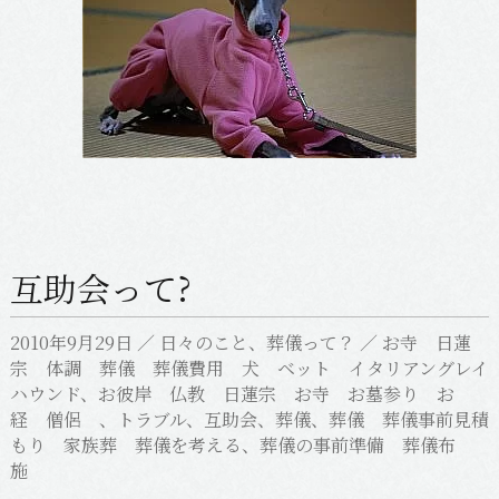
互助会って?
2010年9月29日
／
日々のこと
、
葬儀って？
／
お寺 日蓮
宗 体調 葬儀 葬儀費用 犬 ベット イタリアングレイ
ハウンド
、
お彼岸 仏教 日蓮宗 お寺 お墓参り お
経 僧侶
、
トラブル
、
互助会
、
葬儀
、
葬儀 葬儀事前見積
もり 家族葬 葬儀を考える
、
葬儀の事前準備 葬儀布
施