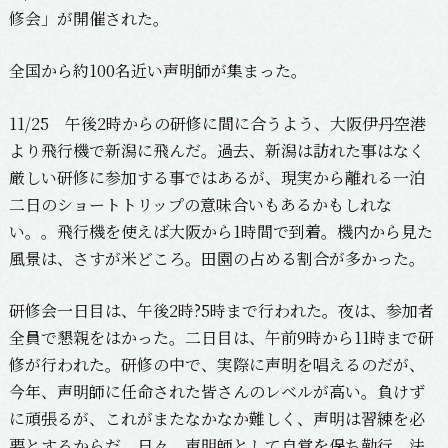
修会」が開催された。
全国から約100名近い声明師が集まった。
11/25 午後2時からの研修に間に合うよう、大阪伊丹空港
より飛行機で新潟に飛んだ。過去、新潟は訪れた事はなく
厳しい研修に参加する事ではあるが、現実から離れる一泊
二日のショートトリップの意味合いもあるかもしれな
い。。飛行機を使えば大阪から1時間で到着。機内から見た
風景は、さすが米どころ。田園の占める割合が多かった。
研修会一日目は、午後2時?5時まで行われた。夜は、参加者
全員で懇親をはかった。二日目は、午前9時から11時まで研
修が行われた。研修の中で、実際に声明を唱えるのだが、
今年、声明師に任命された皆さんのレベルが高い。負けず
に頑張るが、これがまたなかなか難しく、声明は習練を必
要とするからだ。日々、声明師として自覚を保ち勤行、法