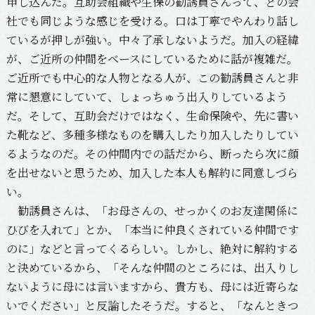
申し込んだ。互助会組織や生保の勧誘員さんって、どの会
社でも同じような感じを受ける。口は丁寧でやんわり話し
ているが押しが強い。中々了承しないようだ。加入の経緯
が、ご近所の仲間をベースにしているために話が複雑だ。
ご近所でも中心的な人物となる人が、この勧誘員さんと非
常に懇意にしていて、しょっちゅう出入りしているよう
だ。そして、互助会だけではなく、生命保険や、先に書い
た靴など、多種多様なものを購入したり加入したりしてい
るようなのだ。その仲間内での話だから、断ったら次に顔
を出せないと思うため、加入した本人も解約に同意しづら
い。
勧誘員さんは、「お母さんの、せっかくのお友達関係に
ひびを入れて」とか、「本当に仲良くされている仲間です
のに」などと言ってくるらしい。しかし、絶対に解約する
と決めているから、「そんな仲間のところには、出入りし
ないように母には言いますから、貴方も、母には近寄らな
いでください」と反論したそうだ。すると、「なんときつ