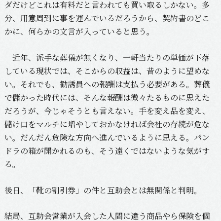
ダだけどこれは有料だと言われても買い取るしかない。多
分、用意周到に事を運んでいるだろうから、契約書のどこ
かに、何らかの文言が入っていると思う。
近年、派手な葬儀が無くなり、一軒当たりの単価が下落
している現状では、そこからの収益は、昔のように望めな
い。それでも、勧誘員への報酬は支払う必要がある。葬儀
で儲かった時代には、そんな報酬は微々たるものに思えた
だろうが、今じゃそうとも言えない。手を変え品を変え、
儲け口をマルチに増やしておかなければ会社の存続が危な
い。だんだん危険な方向へ進んでいるように思える。パン
ドラの箱が開かれるのも、そう遠くではないような気がす
る。
後日、「靴の割引券」の件と互助会とは無関係と判明。
結局、互助会営業が入会した人間に違う商品やら保険を個