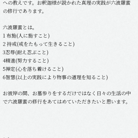
への教えです。お釈迦様が説かれた真理の実践が六波羅蜜
の修行であります。
六波羅蜜とは。
1 布施(人に施すこと)
2 持戒(戒をたもって生きること)
3忍辱(耐え忍ぶこと)
4精進(努力すること)
5禅定(心を落ち着けること)
6智慧(以上の実践により物事の道理を知ること)
お彼岸の間、お墓参りをするだけではなく日々の生活の中
で六波羅蜜の修行をあてはめていただきたいと思います。