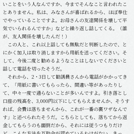
いことをいう人なんですか、今までそんなこと言われたこ
とありません。私は、みなさんが喜ばれるから、ほぼ奉仕
でやっていることですよ。お母さんの友達関係を壊して平
気でいられるんですか」などと繰り返し話してくる。（誰
が、友人関係を壊したんだ！）
この人と、これ以上話しても無駄だと判断したので、と
にかく加入は取り消しますから用紙を送ってください。そ
して、今後二度と勧めるようなことはしないでくださいと
話して電話を切ったそうだ。
それから、2・3日して勧誘員さんから電話がかかってき
て、「用紙に書いてもらったら、間違い等があったりし
て、中々一度で通らないことが多いんですよ。引き落とし
口座の残高を、3,000円以下にしてもらえませんか、そうす
れば、会費は落ちませんから、これが一番の裏ワザなんで
す」と述べられたそうだ。こちらとしても、落ちてから返
金してもらうのも面倒だから、それには従うつもりだけ
ど、こんな方法を互助会が認めているわけがない。きっ