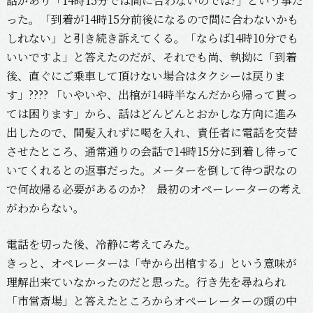
話があり「14時15分では間に合わないのでは?」という事だ
った。「到着が14時15分前後になるので間に合わないかも
しれない」と引き続き訴えてくる。「ならば14時10分でも
いいですよ」と答えたのだが、それでも尚、執拗に「到着
後、直ぐにご乗車して頂けない場合はタクシーは戻りま
す」???? 「いやいや、出棺が14時半なんだから帰って貰っ
ては困ります」から、話はどんどんとおかしな方向に進み
出したので、間髪入れずに喝を入れ、責任者に電話を交替
させたところ、通常通りの会話で14時15分に到着し待って
いてくれるとの返事だった。メーターを倒して待つ訳なの
で何故帰る必要があるのか? 最初のオペーレーターの考え
がわからない。
電話を切った後、冷静に考えてみた。
きっと、オペレーターは「寺から出棺する」という意味が
理解出来ていなかったのだと思った。行き先を尋ねられ
「市営斎場」と答えたところからオペーレーターの頭の中