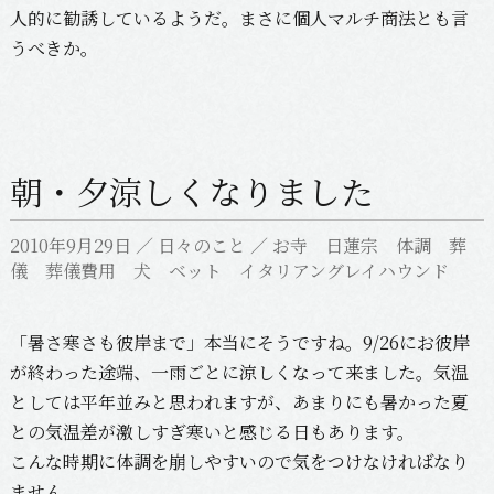
人的に勧誘しているようだ。まさに個人マルチ商法とも言
うべきか。
朝・夕涼しくなりました
2010年9月29日
／
日々のこと
／
お寺 日蓮宗 体調 葬
儀 葬儀費用 犬 ベット イタリアングレイハウンド
「暑さ寒さも彼岸まで」本当にそうですね。9/26にお彼岸
が終わった途端、一雨ごとに涼しくなって来ました。気温
としては平年並みと思われますが、あまりにも暑かった夏
との気温差が激しすぎ寒いと感じる日もあります。
こんな時期に体調を崩しやすいので気をつけなければなり
ません。