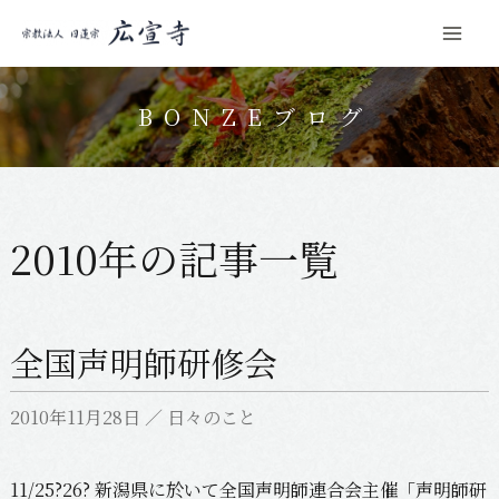
Mai
コ
Men
ン
BONZEブログ
テ
ン
ツ
へ
2010年の記事一覧
ス
キ
ッ
全国声明師研修会
プ
2010年11月28日
／
日々のこと
11/25?26? 新潟県に於いて全国声明師連合会主催「声明師研