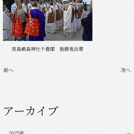
宮島厳島神社千畳閣 施餓鬼法要
投
前へ
次へ
稿
ナ
ビ
ゲ
アーカイブ
ー
シ
ョ
ン
2025年