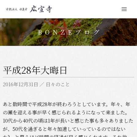
Mai
コ
Men
ン
BONZEブログ
テ
ン
ツ
へ
平成28年大晦日
ス
キ
2016年12月31日
／
日々のこと
ッ
プ
あと数時間で平成28年が終わろうとしています。年々、年
の瀬を迎える事が早く感じられるようになって来ました。
10代から40代の頃は1年が長いと感じた事も多々ありました
が、50代を過ぎると年々加速していっているのではない